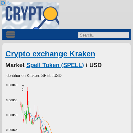
Crypto exchange Kraken
Market
Spell Token (SPELL)
/ USD
Identifier on Kraken: SPELLUSD
0.00060
Price
0.00055
0.00050
0.00045