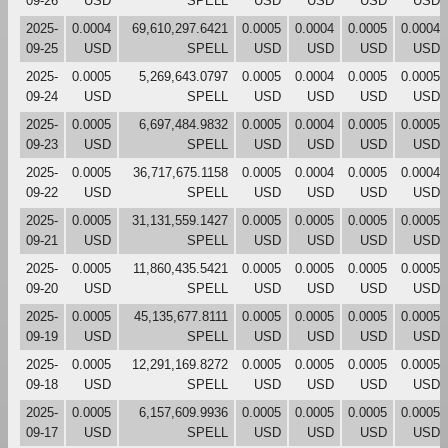
09-26
USD
SPELL
USD
USD
USD
USD
2025-
0.0004
69,610,297.6421
0.0005
0.0004
0.0005
0.0004
09-25
USD
SPELL
USD
USD
USD
USD
2025-
0.0005
5,269,643.0797
0.0005
0.0004
0.0005
0.0005
09-24
USD
SPELL
USD
USD
USD
USD
2025-
0.0005
6,697,484.9832
0.0005
0.0004
0.0005
0.0005
09-23
USD
SPELL
USD
USD
USD
USD
2025-
0.0005
36,717,675.1158
0.0005
0.0004
0.0005
0.0004
09-22
USD
SPELL
USD
USD
USD
USD
2025-
0.0005
31,131,559.1427
0.0005
0.0005
0.0005
0.0005
09-21
USD
SPELL
USD
USD
USD
USD
2025-
0.0005
11,860,435.5421
0.0005
0.0005
0.0005
0.0005
09-20
USD
SPELL
USD
USD
USD
USD
2025-
0.0005
45,135,677.8111
0.0005
0.0005
0.0005
0.0005
09-19
USD
SPELL
USD
USD
USD
USD
2025-
0.0005
12,291,169.8272
0.0005
0.0005
0.0005
0.0005
09-18
USD
SPELL
USD
USD
USD
USD
2025-
0.0005
6,157,609.9936
0.0005
0.0005
0.0005
0.0005
09-17
USD
SPELL
USD
USD
USD
USD