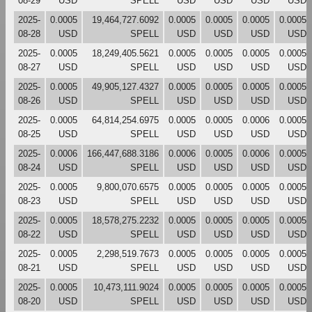
08-29
USD
SPELL
USD
USD
USD
USD
2025-
0.0005
19,464,727.6092
0.0005
0.0005
0.0005
0.0005
08-28
USD
SPELL
USD
USD
USD
USD
2025-
0.0005
18,249,405.5621
0.0005
0.0005
0.0005
0.0005
08-27
USD
SPELL
USD
USD
USD
USD
2025-
0.0005
49,905,127.4327
0.0005
0.0005
0.0005
0.0005
08-26
USD
SPELL
USD
USD
USD
USD
2025-
0.0005
64,814,254.6975
0.0005
0.0005
0.0006
0.0005
08-25
USD
SPELL
USD
USD
USD
USD
2025-
0.0006
166,447,688.3186
0.0006
0.0005
0.0006
0.0005
08-24
USD
SPELL
USD
USD
USD
USD
2025-
0.0005
9,800,070.6575
0.0005
0.0005
0.0005
0.0005
08-23
USD
SPELL
USD
USD
USD
USD
2025-
0.0005
18,578,275.2232
0.0005
0.0005
0.0005
0.0005
08-22
USD
SPELL
USD
USD
USD
USD
2025-
0.0005
2,298,519.7673
0.0005
0.0005
0.0005
0.0005
08-21
USD
SPELL
USD
USD
USD
USD
2025-
0.0005
10,473,111.9024
0.0005
0.0005
0.0005
0.0005
08-20
USD
SPELL
USD
USD
USD
USD