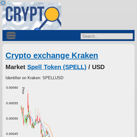
Crypto exchange Kraken
Market
Spell Token (SPELL)
/ USD
Identifier on Kraken: SPELLUSD
0.00060
Price
0.00055
0.00050
0.00045