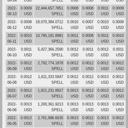
06-14
USD
SPELL
USD
USD
USD
USD
2022-
0.0009
22,444,657.7851
0.0008
0.0008
0.0011
0.0009
06-13
USD
SPELL
USD
USD
USD
USD
2022-
0.0008
18,070,384.0712
0.0010
0.0007
0.0010
0.0009
06-12
USD
SPELL
USD
USD
USD
USD
2022-
0.0010
10,795,191.8981
0.0011
0.0008
0.0011
0.0010
06-11
USD
SPELL
USD
USD
USD
USD
2022-
0.0011
5,427,366.2590
0.0012
0.0011
0.0012
0.0011
06-10
USD
SPELL
USD
USD
USD
USD
2022-
0.0012
2,792,774.1878
0.0012
0.0012
0.0012
0.0012
06-09
USD
SPELL
USD
USD
USD
USD
2022-
0.0012
1,611,333.5847
0.0012
0.0012
0.0013
0.0012
06-08
USD
SPELL
USD
USD
USD
USD
2022-
0.0012
1,821,231.8927
0.0013
0.0012
0.0013
0.0012
06-07
USD
SPELL
USD
USD
USD
USD
2022-
0.0013
1,200,361.9213
0.0013
0.0013
0.0013
0.0013
06-06
USD
SPELL
USD
USD
USD
USD
2022-
0.0013
2,761,996.6635
0.0013
0.0012
0.0013
0.0012
06-05
USD
SPELL
USD
USD
USD
USD