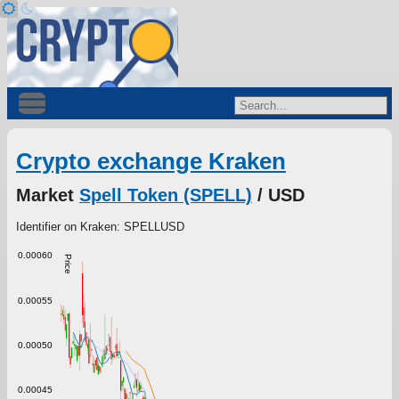
Crypto exchange Kraken
Market
Spell Token (SPELL)
/ USD
Identifier on Kraken: SPELLUSD
0.00060
Price
0.00055
0.00050
0.00045