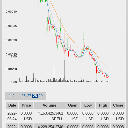
0.00040
0.00035
0.00030
0.00025
1.00
0.00020
500m
0.00
1
2
...
26
27
28
29
Date
Price
Volume
Open
Low
High
Close
2022-
0.0008
4,163,425.3461
0.0008
0.0008
0.0008
0.0008
06-24
USD
SPELL
USD
USD
USD
USD
2022-
0.0008
4,228,254.2746
0.0008
0.0008
0.0008
0.0008