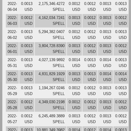
2022-
0.0013
2,175,346.4272
0.0012
0.0012
0.0013
0.0013
06-04
USD
SPELL
USD
USD
USD
USD
2022-
0.0012
4,162,034.7241
0.0013
0.0012
0.0013
0.0012
06-03
USD
SPELL
USD
USD
USD
USD
2022-
0.0013
5,294,382.0407
0.0012
0.0012
0.0013
0.0013
06-02
USD
SPELL
USD
USD
USD
USD
2022-
0.0013
3,804,728.8390
0.0013
0.0012
0.0013
0.0012
06-01
USD
SPELL
USD
USD
USD
USD
2022-
0.0013
4,027,139.9892
0.0014
0.0013
0.0014
0.0013
05-31
USD
SPELL
USD
USD
USD
USD
2022-
0.0013
4,831,829.1929
0.0013
0.0013
0.0014
0.0014
05-30
USD
SPELL
USD
USD
USD
USD
2022-
0.0013
1,194,267.0246
0.0012
0.0012
0.0013
0.0013
05-29
USD
SPELL
USD
USD
USD
USD
2022-
0.0012
4,349,030.2198
0.0012
0.0012
0.0013
0.0012
05-28
USD
SPELL
USD
USD
USD
USD
2022-
0.0012
6,245,489.3889
0.0013
0.0012
0.0013
0.0012
05-27
USD
SPELL
USD
USD
USD
USD
2022-
0.0013
10,881,349.3982
0.0014
0.0012
0.0014
0.0013