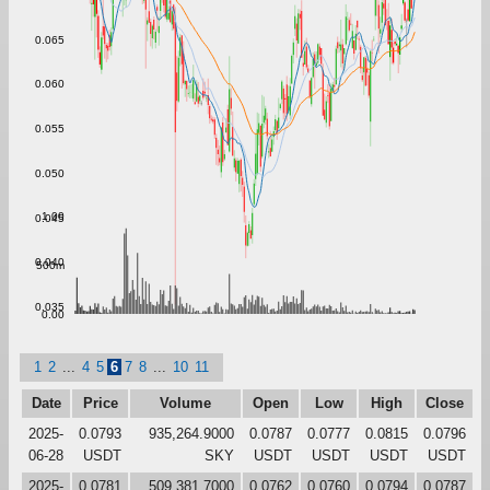
0.065
0.060
0.055
0.050
1.00
0.045
0.040
500m
0.035
0.00
1
2
...
4
5
6
7
8
...
10
11
Date
Price
Volume
Open
Low
High
Close
2025-
0.0793
935,264.9000
0.0787
0.0777
0.0815
0.0796
06-28
USDT
SKY
USDT
USDT
USDT
USDT
2025-
0.0781
509,381.7000
0.0762
0.0760
0.0794
0.0787