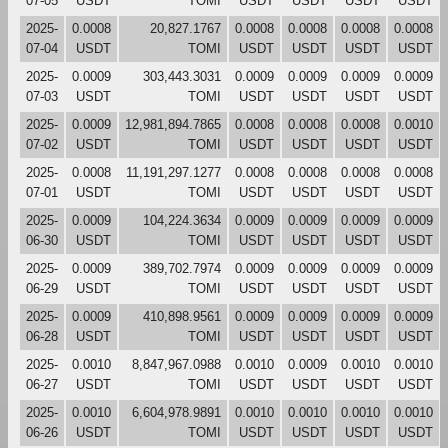
07-05
USDT
TOMI
USDT
USDT
USDT
USDT
2025-
0.0008
20,827.1767
0.0008
0.0008
0.0008
0.0008
07-04
USDT
TOMI
USDT
USDT
USDT
USDT
2025-
0.0009
303,443.3031
0.0009
0.0009
0.0009
0.0009
07-03
USDT
TOMI
USDT
USDT
USDT
USDT
2025-
0.0009
12,981,894.7865
0.0008
0.0008
0.0008
0.0010
07-02
USDT
TOMI
USDT
USDT
USDT
USDT
2025-
0.0008
11,191,297.1277
0.0008
0.0008
0.0008
0.0008
07-01
USDT
TOMI
USDT
USDT
USDT
USDT
2025-
0.0009
104,224.3634
0.0009
0.0009
0.0009
0.0009
06-30
USDT
TOMI
USDT
USDT
USDT
USDT
2025-
0.0009
389,702.7974
0.0009
0.0009
0.0009
0.0009
06-29
USDT
TOMI
USDT
USDT
USDT
USDT
2025-
0.0009
410,898.9561
0.0009
0.0009
0.0009
0.0009
06-28
USDT
TOMI
USDT
USDT
USDT
USDT
2025-
0.0010
8,847,967.0988
0.0010
0.0009
0.0010
0.0010
06-27
USDT
TOMI
USDT
USDT
USDT
USDT
2025-
0.0010
6,604,978.9891
0.0010
0.0010
0.0010
0.0010
06-26
USDT
TOMI
USDT
USDT
USDT
USDT