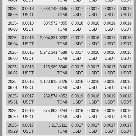
06-07
USDT
TOMI
USDT
USDT
USDT
USDT
2025-
0.0018
7,868,148.3345
0.0017
0.0017
0.0017
0.0018
06-06
USDT
TOMI
USDT
USDT
USDT
USDT
2025-
0.0018
604,572.4855
0.0018
0.0018
0.0019
0.0019
06-05
USDT
TOMI
USDT
USDT
USDT
USDT
2025-
0.0016
2,004,831.0202
0.0017
0.0016
0.0017
0.0016
06-04
USDT
TOMI
USDT
USDT
USDT
USDT
2025-
0.0016
5,242,341.4589
0.0017
0.0016
0.0016
0.0016
06-03
USDT
TOMI
USDT
USDT
USDT
USDT
2025-
0.0016
125,989.8540
0.0017
0.0017
0.0017
0.0017
06-02
USDT
TOMI
USDT
USDT
USDT
USDT
2025-
0.0016
1,120,913.6426
0.0016
0.0016
0.0016
0.0016
06-01
USDT
TOMI
USDT
USDT
USDT
USDT
2025-
0.0017
239,574.4052
0.0019
0.0018
0.0019
0.0018
05-31
USDT
TOMI
USDT
USDT
USDT
USDT
2025-
0.0016
375,893.9244
0.0016
0.0016
0.0016
0.0016
05-30
USDT
TOMI
USDT
USDT
USDT
USDT
2025-
0.0017
3,217.2111
0.0017
0.0017
0.0017
0.0017
05-29
USDT
TOMI
USDT
USDT
USDT
USDT