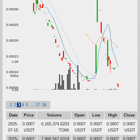
0.00030
0.00025
0.00020
0.00015
1.00
0.00010
500m
0.00005
0.00
1
2
3
4
5
...
17
18
Date
Price
Volume
Open
Low
High
Close
2025-
0.0007
6,165,374.6203
0.0007
0.0007
0.0007
0.0007
07-15
USDT
TOMI
USDT
USDT
USDT
USDT
2025-
0.0007
7,900,567.6319
0.0007
0.0007
0.0007
0.0007