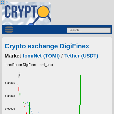
Crypto exchange DigiFinex
Market
tomiNet (TOMI)
/
Tether (USDT)
Identifier on DigiFinex: tomi_usdt
Price
0.00045
0.00040
0.00035