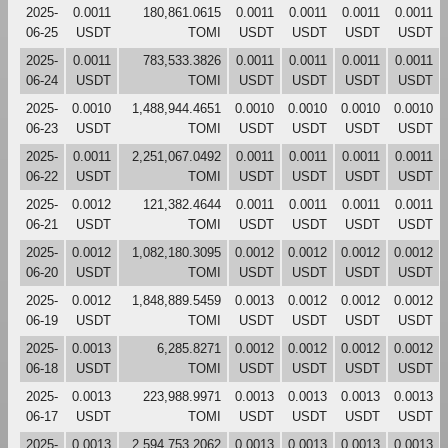
2025-
0.0011
180,861.0615
0.0011
0.0011
0.0011
0.0011
06-25
USDT
TOMI
USDT
USDT
USDT
USDT
2025-
0.0011
783,533.3826
0.0011
0.0011
0.0011
0.0011
06-24
USDT
TOMI
USDT
USDT
USDT
USDT
2025-
0.0010
1,488,944.4651
0.0010
0.0010
0.0010
0.0010
06-23
USDT
TOMI
USDT
USDT
USDT
USDT
2025-
0.0011
2,251,067.0492
0.0011
0.0011
0.0011
0.0011
06-22
USDT
TOMI
USDT
USDT
USDT
USDT
2025-
0.0012
121,382.4644
0.0011
0.0011
0.0011
0.0011
06-21
USDT
TOMI
USDT
USDT
USDT
USDT
2025-
0.0012
1,082,180.3095
0.0012
0.0012
0.0012
0.0012
06-20
USDT
TOMI
USDT
USDT
USDT
USDT
2025-
0.0012
1,848,889.5459
0.0013
0.0012
0.0012
0.0012
06-19
USDT
TOMI
USDT
USDT
USDT
USDT
2025-
0.0013
6,285.8271
0.0012
0.0012
0.0012
0.0012
06-18
USDT
TOMI
USDT
USDT
USDT
USDT
2025-
0.0013
223,988.9971
0.0013
0.0013
0.0013
0.0013
06-17
USDT
TOMI
USDT
USDT
USDT
USDT
2025-
0.0013
2,594,753.2062
0.0013
0.0013
0.0013
0.0013