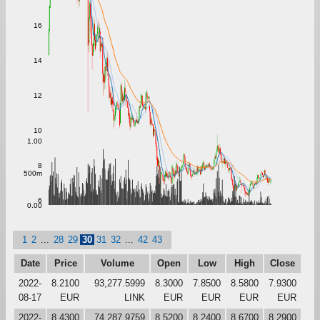
16
14
12
10
1.00
8
500m
6
0.00
1
2
...
28
29
30
31
32
...
42
43
Date
Price
Volume
Open
Low
High
Close
2022-
8.2100
93,277.5999
8.3000
7.8500
8.5800
7.9300
08-17
EUR
LINK
EUR
EUR
EUR
EUR
2022-
8.4300
74,287.9759
8.5200
8.2400
8.6700
8.2900