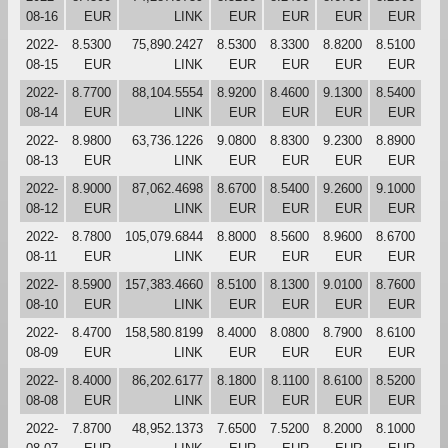
08-16
EUR
LINK
EUR
EUR
EUR
EUR
2022-
8.5300
75,890.2427
8.5300
8.3300
8.8200
8.5100
08-15
EUR
LINK
EUR
EUR
EUR
EUR
2022-
8.7700
88,104.5554
8.9200
8.4600
9.1300
8.5400
08-14
EUR
LINK
EUR
EUR
EUR
EUR
2022-
8.9800
63,736.1226
9.0800
8.8300
9.2300
8.8900
08-13
EUR
LINK
EUR
EUR
EUR
EUR
2022-
8.9000
87,062.4698
8.6700
8.5400
9.2600
9.1000
08-12
EUR
LINK
EUR
EUR
EUR
EUR
2022-
8.7800
105,079.6844
8.8000
8.5600
8.9600
8.6700
08-11
EUR
LINK
EUR
EUR
EUR
EUR
2022-
8.5900
157,383.4660
8.5100
8.1300
9.0100
8.7600
08-10
EUR
LINK
EUR
EUR
EUR
EUR
2022-
8.4700
158,580.8199
8.4000
8.0800
8.7900
8.6100
08-09
EUR
LINK
EUR
EUR
EUR
EUR
2022-
8.4000
86,202.6177
8.1800
8.1100
8.6100
8.5200
08-08
EUR
LINK
EUR
EUR
EUR
EUR
2022-
7.8700
48,952.1373
7.6500
7.5200
8.2000
8.1000