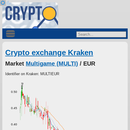
Crypto exchange Kraken
Market
Multigame (MULTI)
/ EUR
Identifier on Kraken: MULTIEUR
Price
0.50
0.45
0.40