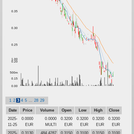
0.35
0.30
0.25
1.00
0.20
500m
0.15
0.00
1
2
3
4
5
...
28
29
Date
Price
Volume
Open
Low
High
Close
2025-
0.0000
0.0000
0.3200
0.3200
0.3200
0.3200
11-25
EUR
MULTI
EUR
EUR
EUR
EUR
2025-
0.3130
484.4287
0.3150
0.3100
0.3150
0.3100