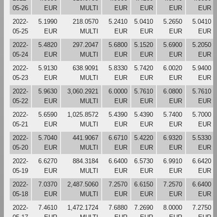
05-26
EUR
MULTI
EUR
EUR
EUR
EUR
2022-
5.1990
218.0570
5.2410
5.0410
5.2650
5.0410
05-25
EUR
MULTI
EUR
EUR
EUR
EUR
2022-
5.4820
297.2047
5.6800
5.1520
5.6900
5.2050
05-24
EUR
MULTI
EUR
EUR
EUR
EUR
2022-
5.9130
638.9091
5.8330
5.7420
6.0020
5.9400
05-23
EUR
MULTI
EUR
EUR
EUR
EUR
2022-
5.9630
3,060.2921
6.0000
5.7610
6.0800
5.7610
05-22
EUR
MULTI
EUR
EUR
EUR
EUR
2022-
5.6590
1,025.8572
5.4390
5.4390
5.7400
5.7000
05-21
EUR
MULTI
EUR
EUR
EUR
EUR
2022-
5.7040
441.9067
6.6710
5.4220
6.9320
5.5330
05-20
EUR
MULTI
EUR
EUR
EUR
EUR
2022-
6.6270
884.3184
6.6400
6.5730
6.9910
6.6420
05-19
EUR
MULTI
EUR
EUR
EUR
EUR
2022-
7.0370
2,487.5060
7.2570
6.6150
7.2570
6.6400
05-18
EUR
MULTI
EUR
EUR
EUR
EUR
2022-
7.4610
1,472.1724
7.6880
7.2690
8.0000
7.2750