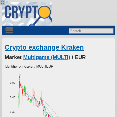
Crypto exchange Kraken
Market
Multigame (MULTI)
/ EUR
Identifier on Kraken: MULTIEUR
Price
0.50
0.45
0.40