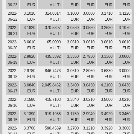
06-23
EUR
MULTI
EUR
EUR
EUR
EUR
2022-
3.1010
314.0314
3.1000
3.0880
3.1710
3.1120
06-22
EUR
MULTI
EUR
EUR
EUR
EUR
2022-
3.1820
370.5397
3.0580
3.0580
3.2630
3.1970
06-21
EUR
MULTI
EUR
EUR
EUR
EUR
2022-
3.0610
65.0000
3.0610
3.0610
3.0610
3.0610
06-20
EUR
MULTI
EUR
EUR
EUR
EUR
2022-
2.9920
435.3392
3.3350
2.7930
3.3360
3.0600
06-19
EUR
MULTI
EUR
EUR
EUR
EUR
2022-
2.9780
846.7473
3.0610
2.8060
3.6830
3.0000
06-18
EUR
MULTI
EUR
EUR
EUR
EUR
2022-
3.0840
2,045.8462
3.3400
3.0430
4.2100
3.0430
06-17
EUR
MULTI
EUR
EUR
EUR
EUR
2022-
3.1590
415.7103
3.3840
3.0210
3.5000
3.0210
06-16
EUR
MULTI
EUR
EUR
EUR
EUR
2022-
3.1390
919.1938
3.1750
2.9940
3.4920
3.3460
06-15
EUR
MULTI
EUR
EUR
EUR
EUR
2022-
3.3700
590.4539
3.2700
3.1210
3.3920
3.3000