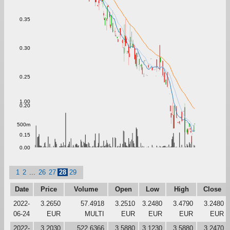
0.35
0.30
0.25
1.00
0.20
500m
0.15
0.00
1
2
...
26
27
28
29
Date
Price
Volume
Open
Low
High
Close
2022-
3.2650
57.4918
3.2510
3.2480
3.4790
3.2480
06-24
EUR
MULTI
EUR
EUR
EUR
EUR
2022-
3.2030
522.6366
3.5880
3.1230
3.5880
3.2470