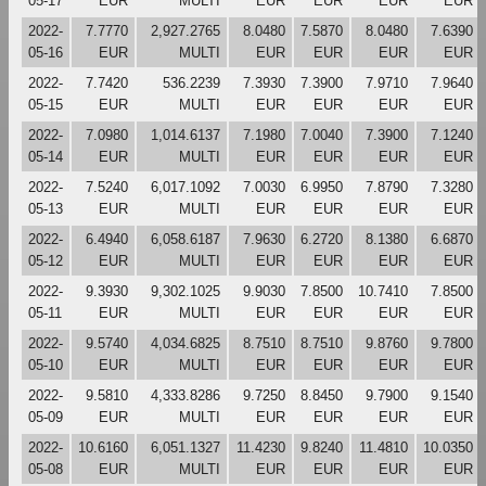
05-17
EUR
MULTI
EUR
EUR
EUR
EUR
2022-
7.7770
2,927.2765
8.0480
7.5870
8.0480
7.6390
05-16
EUR
MULTI
EUR
EUR
EUR
EUR
2022-
7.7420
536.2239
7.3930
7.3900
7.9710
7.9640
05-15
EUR
MULTI
EUR
EUR
EUR
EUR
2022-
7.0980
1,014.6137
7.1980
7.0040
7.3900
7.1240
05-14
EUR
MULTI
EUR
EUR
EUR
EUR
2022-
7.5240
6,017.1092
7.0030
6.9950
7.8790
7.3280
05-13
EUR
MULTI
EUR
EUR
EUR
EUR
2022-
6.4940
6,058.6187
7.9630
6.2720
8.1380
6.6870
05-12
EUR
MULTI
EUR
EUR
EUR
EUR
2022-
9.3930
9,302.1025
9.9030
7.8500
10.7410
7.8500
05-11
EUR
MULTI
EUR
EUR
EUR
EUR
2022-
9.5740
4,034.6825
8.7510
8.7510
9.8760
9.7800
05-10
EUR
MULTI
EUR
EUR
EUR
EUR
2022-
9.5810
4,333.8286
9.7250
8.8450
9.7900
9.1540
05-09
EUR
MULTI
EUR
EUR
EUR
EUR
2022-
10.6160
6,051.1327
11.4230
9.8240
11.4810
10.0350
05-08
EUR
MULTI
EUR
EUR
EUR
EUR