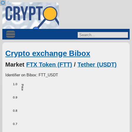
Crypto exchange Bibox
Market
FTX Token (FTT)
/
Tether (USDT)
Identifier on Bibox: FTT_USDT
1.0
Price
0.9
0.8
0.7