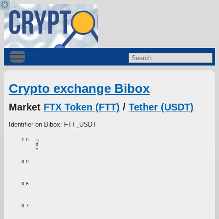
Crypto exchange Bibox
Market
FTX Token (FTT)
/
Tether (USDT)
Identifier on Bibox: FTT_USDT
1.0
Price
0.9
0.8
0.7