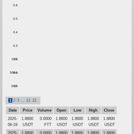
0.6
0.5
0.4
0.3
1.00
0.2
500m
0.1
0.00
0.0
1
2
3
...
21
22
Date
Price
Volume
Open
Low
High
Close
2025-
1.8800
0.0000
1.8800
1.8800
1.8800
1.8800
06-19
USDT
FTT
USDT
USDT
USDT
USDT
2025-
1.8800
0.0000
1.8800
1.8800
1.8800
1.8800