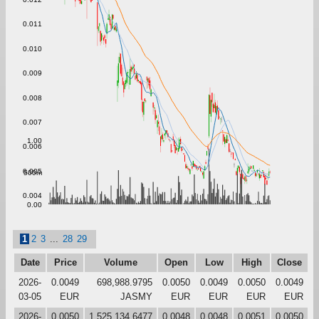
0.011
0.010
0.009
0.008
0.007
1.00
0.006
0.005
500m
0.004
0.00
1
2
3
...
28
29
Date
Price
Volume
Open
Low
High
Close
2026-
0.0049
698,988.9795
0.0050
0.0049
0.0050
0.0049
03-05
EUR
JASMY
EUR
EUR
EUR
EUR
2026-
0.0050
1,525,134.6477
0.0048
0.0048
0.0051
0.0050