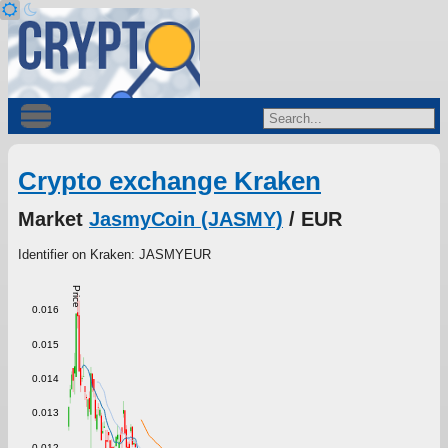
Crypto exchange Kraken
Market
JasmyCoin (JASMY)
/ EUR
Identifier on Kraken: JASMYEUR
Price
0.016
0.015
0.014
0.013
0.012