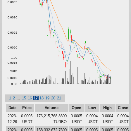
0.0035
0.0030
0.0025
0.0020
1.00
0.0015
500m
0.0010
0.00
1
2
...
15
16
17
18
19
20
21
Date
Price
Volume
Open
Low
High
Close
2023-
0.0005
176,215,768.8600
0.0005
0.0004
0.0004
0.0004
12-26
USDT
TURBO
USDT
USDT
USDT
USDT
2023-
0.0005
158,332,672.7600
0.0005
0.0005
0.0005
0.0005