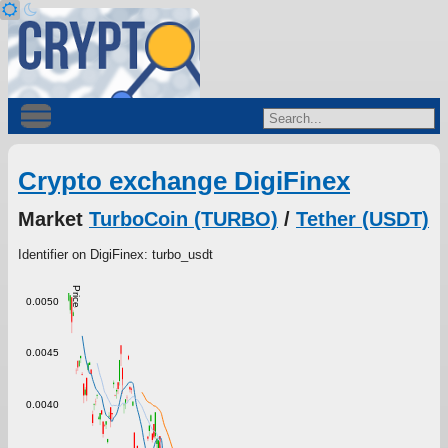
Crypto exchange DigiFinex
Market
TurboCoin (TURBO)
/
Tether (USDT)
Identifier on DigiFinex: turbo_usdt
Price
0.0050
0.0045
0.0040