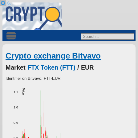
Crypto exchange Bitvavo
Market
FTX Token (FTT)
/ EUR
Identifier on Bitvavo: FTT-EUR
Price
1.1
1.0
0.9