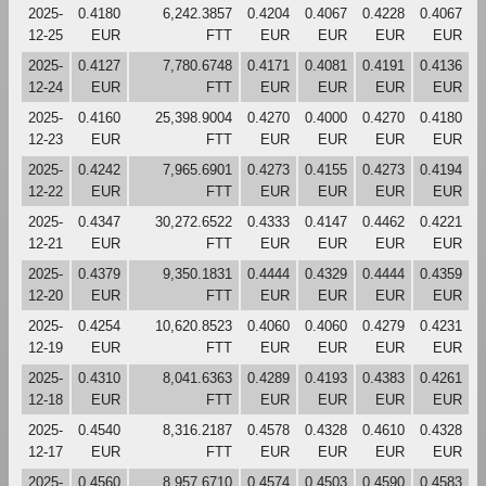
2025-
0.4180
6,242.3857
0.4204
0.4067
0.4228
0.4067
12-25
EUR
FTT
EUR
EUR
EUR
EUR
2025-
0.4127
7,780.6748
0.4171
0.4081
0.4191
0.4136
12-24
EUR
FTT
EUR
EUR
EUR
EUR
2025-
0.4160
25,398.9004
0.4270
0.4000
0.4270
0.4180
12-23
EUR
FTT
EUR
EUR
EUR
EUR
2025-
0.4242
7,965.6901
0.4273
0.4155
0.4273
0.4194
12-22
EUR
FTT
EUR
EUR
EUR
EUR
2025-
0.4347
30,272.6522
0.4333
0.4147
0.4462
0.4221
12-21
EUR
FTT
EUR
EUR
EUR
EUR
2025-
0.4379
9,350.1831
0.4444
0.4329
0.4444
0.4359
12-20
EUR
FTT
EUR
EUR
EUR
EUR
2025-
0.4254
10,620.8523
0.4060
0.4060
0.4279
0.4231
12-19
EUR
FTT
EUR
EUR
EUR
EUR
2025-
0.4310
8,041.6363
0.4289
0.4193
0.4383
0.4261
12-18
EUR
FTT
EUR
EUR
EUR
EUR
2025-
0.4540
8,316.2187
0.4578
0.4328
0.4610
0.4328
12-17
EUR
FTT
EUR
EUR
EUR
EUR
2025-
0.4560
8,957.6710
0.4574
0.4503
0.4590
0.4583