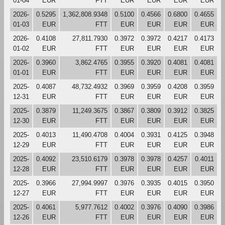
01-04
EUR
FTT
EUR
EUR
EUR
EUR
2026-
0.5295
1,362,808.9348
0.5100
0.4566
0.6800
0.4655
01-03
EUR
FTT
EUR
EUR
EUR
EUR
2026-
0.4108
27,811.7930
0.3972
0.3972
0.4217
0.4173
01-02
EUR
FTT
EUR
EUR
EUR
EUR
2026-
0.3960
3,862.4765
0.3955
0.3920
0.4081
0.4081
01-01
EUR
FTT
EUR
EUR
EUR
EUR
2025-
0.4087
48,732.4932
0.3969
0.3959
0.4208
0.3959
12-31
EUR
FTT
EUR
EUR
EUR
EUR
2025-
0.3879
11,249.3675
0.3867
0.3809
0.3912
0.3825
12-30
EUR
FTT
EUR
EUR
EUR
EUR
2025-
0.4013
11,490.4708
0.4004
0.3931
0.4125
0.3948
12-29
EUR
FTT
EUR
EUR
EUR
EUR
2025-
0.4092
23,510.6179
0.3978
0.3978
0.4257
0.4011
12-28
EUR
FTT
EUR
EUR
EUR
EUR
2025-
0.3966
27,994.9997
0.3976
0.3935
0.4015
0.3950
12-27
EUR
FTT
EUR
EUR
EUR
EUR
2025-
0.4061
5,977.7612
0.4002
0.3976
0.4090
0.3986
12-26
EUR
FTT
EUR
EUR
EUR
EUR