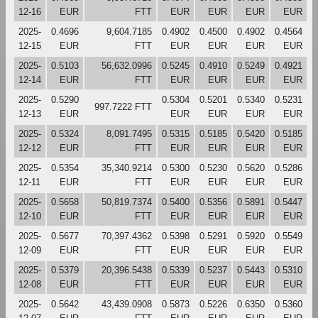
12-16
EUR
FTT
EUR
EUR
EUR
EUR
2025-
0.4696
9,604.7185
0.4902
0.4500
0.4902
0.4564
12-15
EUR
FTT
EUR
EUR
EUR
EUR
2025-
0.5103
56,632.0996
0.5245
0.4910
0.5249
0.4921
12-14
EUR
FTT
EUR
EUR
EUR
EUR
2025-
0.5290
0.5304
0.5201
0.5340
0.5231
997.7222 FTT
12-13
EUR
EUR
EUR
EUR
EUR
2025-
0.5324
8,091.7495
0.5315
0.5185
0.5420
0.5185
12-12
EUR
FTT
EUR
EUR
EUR
EUR
2025-
0.5354
35,340.9214
0.5300
0.5230
0.5620
0.5286
12-11
EUR
FTT
EUR
EUR
EUR
EUR
2025-
0.5658
50,819.7374
0.5400
0.5356
0.5891
0.5447
12-10
EUR
FTT
EUR
EUR
EUR
EUR
2025-
0.5677
70,397.4362
0.5398
0.5291
0.5920
0.5549
12-09
EUR
FTT
EUR
EUR
EUR
EUR
2025-
0.5379
20,396.5438
0.5339
0.5237
0.5443
0.5310
12-08
EUR
FTT
EUR
EUR
EUR
EUR
2025-
0.5642
43,439.0908
0.5873
0.5226
0.6350
0.5360