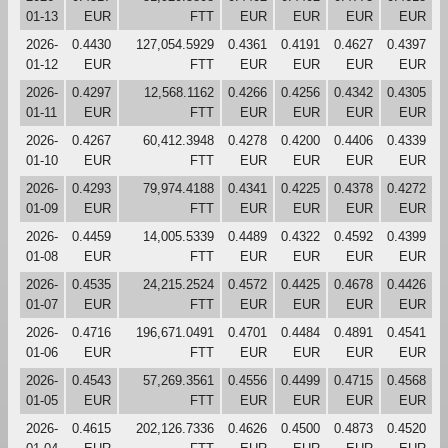
01-13
EUR
FTT
EUR
EUR
EUR
EUR
2026-
0.4430
127,054.5929
0.4361
0.4191
0.4627
0.4397
01-12
EUR
FTT
EUR
EUR
EUR
EUR
2026-
0.4297
12,568.1162
0.4266
0.4256
0.4342
0.4305
01-11
EUR
FTT
EUR
EUR
EUR
EUR
2026-
0.4267
60,412.3948
0.4278
0.4200
0.4406
0.4339
01-10
EUR
FTT
EUR
EUR
EUR
EUR
2026-
0.4293
79,974.4188
0.4341
0.4225
0.4378
0.4272
01-09
EUR
FTT
EUR
EUR
EUR
EUR
2026-
0.4459
14,005.5339
0.4489
0.4322
0.4592
0.4399
01-08
EUR
FTT
EUR
EUR
EUR
EUR
2026-
0.4535
24,215.2524
0.4572
0.4425
0.4678
0.4426
01-07
EUR
FTT
EUR
EUR
EUR
EUR
2026-
0.4716
196,671.0491
0.4701
0.4484
0.4891
0.4541
01-06
EUR
FTT
EUR
EUR
EUR
EUR
2026-
0.4543
57,269.3561
0.4556
0.4499
0.4715
0.4568
01-05
EUR
FTT
EUR
EUR
EUR
EUR
2026-
0.4615
202,126.7336
0.4626
0.4500
0.4873
0.4520