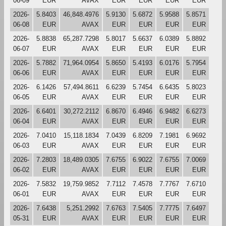
06-09
EUR
AVAX
EUR
EUR
EUR
EUR
2026-
5.8403
46,848.4976
5.9130
5.6872
5.9588
5.8571
06-08
EUR
AVAX
EUR
EUR
EUR
EUR
2026-
5.8838
65,287.7298
5.8017
5.6637
6.0389
5.8892
06-07
EUR
AVAX
EUR
EUR
EUR
EUR
2026-
5.7882
71,964.0954
5.8650
5.4193
6.0176
5.7954
06-06
EUR
AVAX
EUR
EUR
EUR
EUR
2026-
6.1426
57,494.8611
6.6239
5.7454
6.6435
5.8023
06-05
EUR
AVAX
EUR
EUR
EUR
EUR
2026-
6.6401
30,272.2112
6.8670
6.4946
6.9482
6.6273
06-04
EUR
AVAX
EUR
EUR
EUR
EUR
2026-
7.0410
15,118.1834
7.0439
6.8209
7.1981
6.9692
06-03
EUR
AVAX
EUR
EUR
EUR
EUR
2026-
7.2803
18,489.0305
7.6755
6.9022
7.6755
7.0069
06-02
EUR
AVAX
EUR
EUR
EUR
EUR
2026-
7.5832
19,759.9852
7.7112
7.4578
7.7767
7.6710
06-01
EUR
AVAX
EUR
EUR
EUR
EUR
2026-
7.6438
5,251.2992
7.6763
7.5405
7.7775
7.6497
05-31
EUR
AVAX
EUR
EUR
EUR
EUR