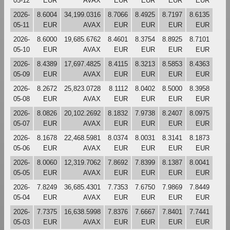
05-12
EUR
AVAX
EUR
EUR
EUR
EUR
2026-
8.6004
34,199.0316
8.7066
8.4925
8.7197
8.6135
05-11
EUR
AVAX
EUR
EUR
EUR
EUR
2026-
8.6000
19,685.6762
8.4601
8.3754
8.8925
8.7101
05-10
EUR
AVAX
EUR
EUR
EUR
EUR
2026-
8.4389
17,697.4825
8.4115
8.3213
8.5853
8.4363
05-09
EUR
AVAX
EUR
EUR
EUR
EUR
2026-
8.2672
25,823.0728
8.1112
8.0402
8.5000
8.3958
05-08
EUR
AVAX
EUR
EUR
EUR
EUR
2026-
8.0826
20,102.2692
8.1832
7.9738
8.2407
8.0975
05-07
EUR
AVAX
EUR
EUR
EUR
EUR
2026-
8.1678
22,468.5981
8.0374
8.0031
8.3141
8.1873
05-06
EUR
AVAX
EUR
EUR
EUR
EUR
2026-
8.0060
12,319.7062
7.8692
7.8399
8.1387
8.0041
05-05
EUR
AVAX
EUR
EUR
EUR
EUR
2026-
7.8249
36,685.4301
7.7353
7.6750
7.9869
7.8449
05-04
EUR
AVAX
EUR
EUR
EUR
EUR
2026-
7.7375
16,638.5998
7.8376
7.6667
7.8401
7.7441
05-03
EUR
AVAX
EUR
EUR
EUR
EUR