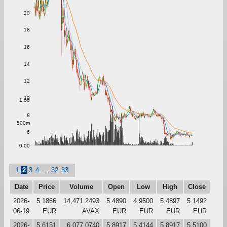
20
18
16
14
12
10
1.00
8
500m
6
0.00
1
2
3
4
...
32
33
Date
Price
Volume
Open
Low
High
Close
2026-
5.1866
14,471.2493
5.4890
4.9500
5.4897
5.1492
06-19
EUR
AVAX
EUR
EUR
EUR
EUR
2026-
5.6151
6,077.0740
5.8917
5.4144
5.8917
5.5100