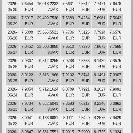
2026-
7.6454
16,018.2232
7.5631
7.5612
7.7471
7.6478
05-30
EUR
AVAX
EUR
EUR
EUR
EUR
2026-
7.6017
29,499.7536
7.6689
7.4284
7.6981
7.5643
05-29
EUR
AVAX
EUR
EUR
EUR
EUR
2026-
7.5888
35,655.5522
7.7736
7.5125
7.7914
7.6576
05-28
EUR
AVAX
EUR
EUR
EUR
EUR
2026-
7.8452
33,803.3850
7.8510
7.7270
7.9673
7.7565
05-27
EUR
AVAX
EUR
EUR
EUR
EUR
2026-
7.9307
9,512.0255
7.9788
7.8363
8.1430
7.8575
05-26
EUR
AVAX
EUR
EUR
EUR
EUR
2026-
8.0122
3,816.1966
7.9102
7.8741
8.1491
7.9967
05-25
EUR
AVAX
EUR
EUR
EUR
EUR
2026-
7.9854
5,712.1624
8.0789
7.7921
8.1027
7.9091
05-24
EUR
AVAX
EUR
EUR
EUR
EUR
2026-
7.9734
6,632.6041
7.8683
7.6217
8.2346
8.0862
05-23
EUR
AVAX
EUR
EUR
EUR
EUR
2026-
8.0941
9,133.6681
8.1111
7.8429
8.2575
7.8429
05-22
EUR
AVAX
EUR
EUR
EUR
EUR
2026-
8.0847
16,581.7551
7.9915
7.9900
8.1725
8.1324