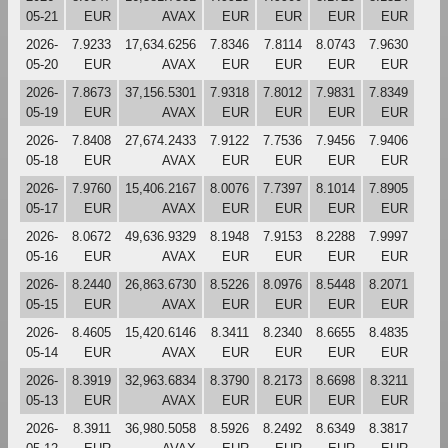
05-21
EUR
AVAX
EUR
EUR
EUR
EUR
2026-
7.9233
17,634.6256
7.8346
7.8114
8.0743
7.9630
05-20
EUR
AVAX
EUR
EUR
EUR
EUR
2026-
7.8673
37,156.5301
7.9318
7.8012
7.9831
7.8349
05-19
EUR
AVAX
EUR
EUR
EUR
EUR
2026-
7.8408
27,674.2433
7.9122
7.7536
7.9456
7.9406
05-18
EUR
AVAX
EUR
EUR
EUR
EUR
2026-
7.9760
15,406.2167
8.0076
7.7397
8.1014
7.8905
05-17
EUR
AVAX
EUR
EUR
EUR
EUR
2026-
8.0672
49,636.9329
8.1948
7.9153
8.2288
7.9997
05-16
EUR
AVAX
EUR
EUR
EUR
EUR
2026-
8.2440
26,863.6730
8.5226
8.0976
8.5448
8.2071
05-15
EUR
AVAX
EUR
EUR
EUR
EUR
2026-
8.4605
15,420.6146
8.3411
8.2340
8.6655
8.4835
05-14
EUR
AVAX
EUR
EUR
EUR
EUR
2026-
8.3919
32,963.6834
8.3790
8.2173
8.6698
8.3211
05-13
EUR
AVAX
EUR
EUR
EUR
EUR
2026-
8.3911
36,980.5058
8.5926
8.2492
8.6349
8.3817