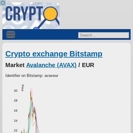
Crypto exchange Bitstamp
Market
Avalanche (AVAX)
/ EUR
Identifier on Bitstamp: avaxeur
Price
30
28
26
24
22