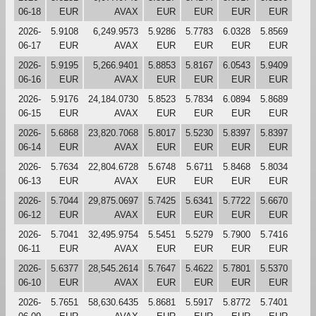
06-18
EUR
AVAX
EUR
EUR
EUR
EUR
2026-
5.9108
6,249.9573
5.9286
5.7783
6.0328
5.8569
06-17
EUR
AVAX
EUR
EUR
EUR
EUR
2026-
5.9195
5,266.9401
5.8853
5.8167
6.0543
5.9409
06-16
EUR
AVAX
EUR
EUR
EUR
EUR
2026-
5.9176
24,184.0730
5.8523
5.7834
6.0894
5.8689
06-15
EUR
AVAX
EUR
EUR
EUR
EUR
2026-
5.6868
23,820.7068
5.8017
5.5230
5.8397
5.8397
06-14
EUR
AVAX
EUR
EUR
EUR
EUR
2026-
5.7634
22,804.6728
5.6748
5.6711
5.8468
5.8034
06-13
EUR
AVAX
EUR
EUR
EUR
EUR
2026-
5.7044
29,875.0697
5.7425
5.6341
5.7722
5.6670
06-12
EUR
AVAX
EUR
EUR
EUR
EUR
2026-
5.7041
32,495.9754
5.5451
5.5279
5.7900
5.7416
06-11
EUR
AVAX
EUR
EUR
EUR
EUR
2026-
5.6377
28,545.2614
5.7647
5.4622
5.7801
5.5370
06-10
EUR
AVAX
EUR
EUR
EUR
EUR
2026-
5.7651
58,630.6435
5.8681
5.5917
5.8772
5.7401