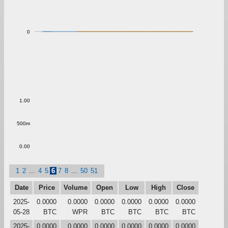
0
1.00
500m
0.00
1
2
...
4
5
6
7
8
...
50
51
Date
Price
Volume
Open
Low
High
Close
2025-
0.0000
0.0000
0.0000
0.0000
0.0000
0.0000
05-28
BTC
WPR
BTC
BTC
BTC
BTC
2025-
0.0000
0.0000
0.0000
0.0000
0.0000
0.0000