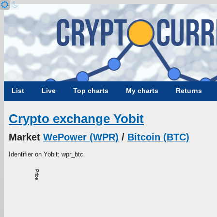
List
Live
Top charts
My charts
Returns
Crypto exchange Yobit
Market
WePower (WPR)
/
Bitcoin (BTC)
Identifier on Yobit: wpr_btc
Price