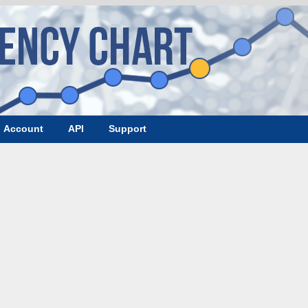
Account
API
Support