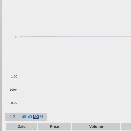
0
1.00
500m
0.00
1
2
...
48
49
50
51
Date
Price
Volume