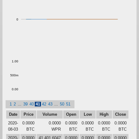
0
1.00
500m
0.00
1
2
...
39
40
41
42
43
...
50
51
Date
Price
Volume
Open
Low
High
Close
2020-
0.0000
0.0000
0.0000
0.0000
0.0000
0.0000
08-03
BTC
WPR
BTC
BTC
BTC
BTC
2020-
0.0000
41,401.6047
0.0000
0.0000
0.0000
0.0000