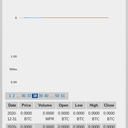
0
1.00
500m
0.00
1
2
...
36
37
38
39
40
...
50
51
Date
Price
Volume
Open
Low
High
Close
2020-
0.0000
0.0000
0.0000
0.0000
0.0000
0.0000
12-31
BTC
WPR
BTC
BTC
BTC
BTC
2020-
0.0000
0.0000
0.0000
0.0000
0.0000
0.0000