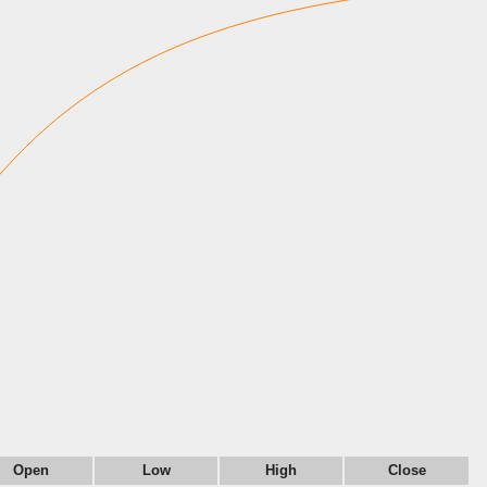
Open
Low
High
Close