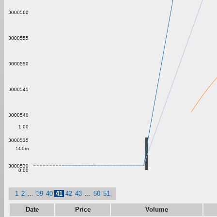
0.00000560
0.00000555
0.00000550
0.00000545
0.00000540
1.00
0.00000535
500m
0.00000530
0.00
1
2
...
39
40
41
42
43
...
50
51
Date
Price
Volume