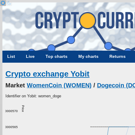
List
Live
Top charts
My charts
Returns
Crypto exchange Yobit
Market
WomenCoin (WOMEN)
/
Dogecoin (D
Identifier on Yobit: women_doge
Price
0.00000570
0.00000565