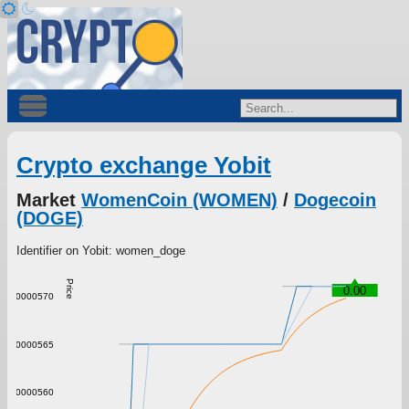
Crypto exchange Yobit
Market
WomenCoin (WOMEN)
/
Dogecoin
(DOGE)
Identifier on Yobit: women_doge
Price
0.00
0.00000570
0.00000565
0.00000560