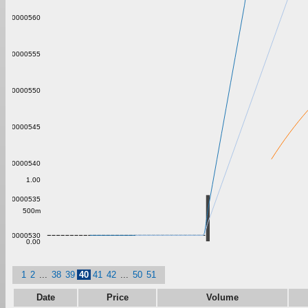
0.00000560
0.00000555
0.00000550
0.00000545
0.00000540
1.00
0.00000535
500m
0.00000530
0.00
1
2
...
38
39
40
41
42
...
50
51
Date
Price
Volume