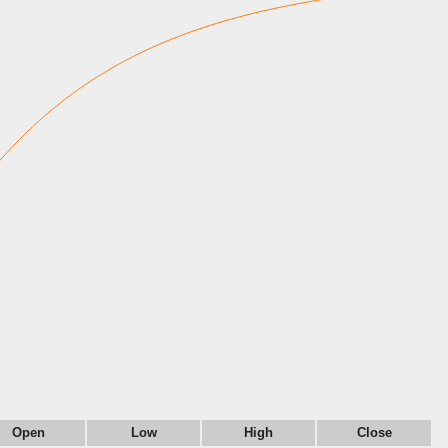
Open
Low
High
Close