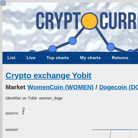
List
Live
Top charts
My charts
Returns
Crypto exchange Yobit
Market
WomenCoin (WOMEN)
/
Dogecoin (D
Identifier on Yobit: women_doge
Price
0.00000570
0.00000565