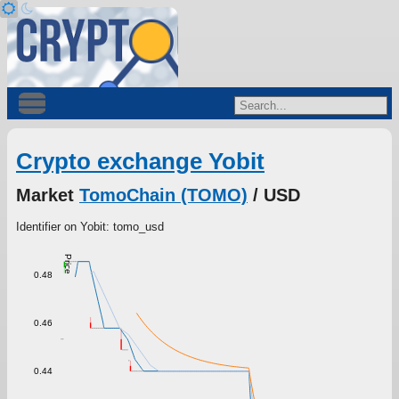
Crypto exchange Yobit
Market
TomoChain (TOMO)
/ USD
Identifier on Yobit: tomo_usd
Price
0.48
0.46
0.44