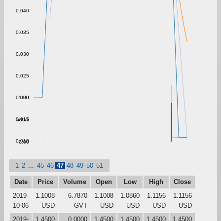
0.040
0.035
0.030
0.025
1.00
0.020
0.015
500m
0.010
0.00
1
2
...
45
46
47
48
49
50
51
Date
Price
Volume
Open
Low
High
Close
2019-
1.1008
6.7870
1.1008
1.0860
1.1156
1.1156
10-06
USD
GVT
USD
USD
USD
USD
2019-
1.4500
0.0000
1.4500
1.4500
1.4500
1.4500