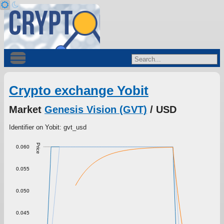
Crypto exchange Yobit
Market
Genesis Vision (GVT)
/ USD
Identifier on Yobit: gvt_usd
Price
0.060
0.055
0.050
0.045