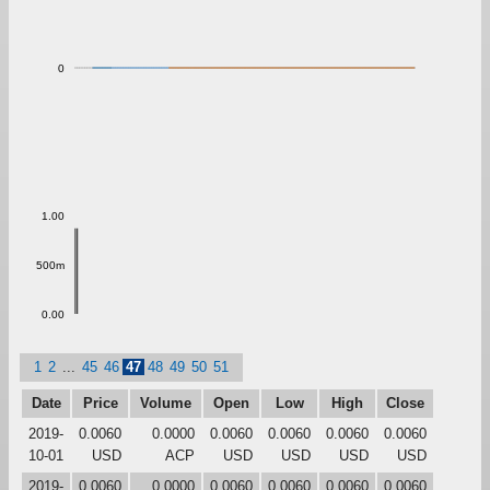
0
1.00
500m
0.00
1
2
...
45
46
47
48
49
50
51
Date
Price
Volume
Open
Low
High
Close
2019-
0.0060
0.0000
0.0060
0.0060
0.0060
0.0060
10-01
USD
ACP
USD
USD
USD
USD
2019-
0.0060
0.0000
0.0060
0.0060
0.0060
0.0060