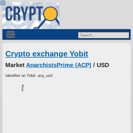
Crypto exchange Yobit
Market
AnarchistsPrime (ACP)
/ USD
Identifier on Yobit: acp_usd
Price