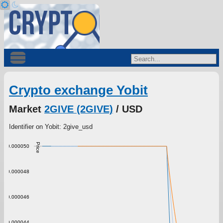
Crypto exchange Yobit
Market
2GIVE (2GIVE)
/ USD
Identifier on Yobit: 2give_usd
Price
0.000050
0.000048
0.000046
0.000044