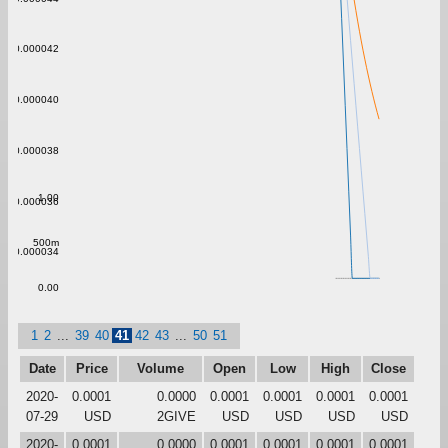
0.000042
0.000040
0.000038
1.00
0.000036
500m
0.000034
0.00
1
2
...
39
40
41
42
43
...
50
51
Date
Price
Volume
Open
Low
High
Close
2020-
0.0001
0.0000
0.0001
0.0001
0.0001
0.0001
07-29
USD
2GIVE
USD
USD
USD
USD
2020-
0.0001
0.0000
0.0001
0.0001
0.0001
0.0001