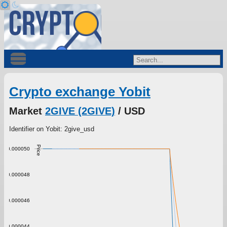
Crypto exchange Yobit
Market
2GIVE (2GIVE)
/ USD
Identifier on Yobit: 2give_usd
Price
0.000050
0.000048
0.000046
0.000044