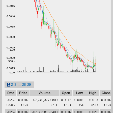
0.0045
0.0040
0.0035
0.0030
0.0025
1.00
0.0020
500m
0.0015
0.00
1
2
3
...
28
29
Date
Price
Volume
Open
Low
High
Close
2026-
0.0016
67,746,377.0800
0.0017
0.0016
0.0019
0.0016
03-05
USD
GST
USD
USD
USD
USD
2026-
0.0016
207,353,815.3400
0.0016
0.0015
0.0021
0.0016