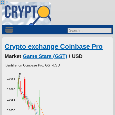
Crypto exchange Coinbase Pro
Market
Game Stars (GST)
/ USD
Identifier on Coinbase Pro: GST-USD
Price
0.0065
0.0060
0.0055
0.0050