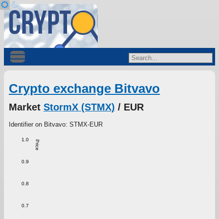
Crypto exchange Bitvavo
Market
StormX (STMX)
/ EUR
Identifier on Bitvavo: STMX-EUR
1.0
Price
0.9
0.8
0.7