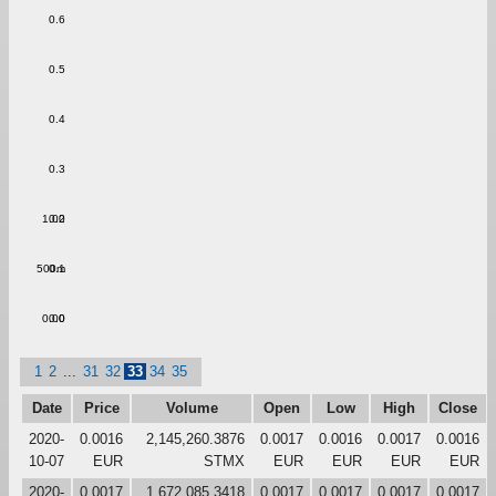
0.6
0.5
0.4
0.3
1.00
0.2
500m
0.1
0.00
0.0
1
2
...
31
32
33
34
35
Date
Price
Volume
Open
Low
High
Close
2020-
0.0016
2,145,260.3876
0.0017
0.0016
0.0017
0.0016
10-07
EUR
STMX
EUR
EUR
EUR
EUR
2020-
0.0017
1,672,085.3418
0.0017
0.0017
0.0017
0.0017