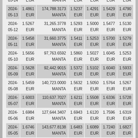
05-14
EUR
MANTA
EUR
EUR
EUR
EUR
2024-
1.4861
174,788.3173
1.5237
1.4291
1.5429
1.4790
05-13
EUR
MANTA
EUR
EUR
EUR
EUR
2024-
1.5267
31,265.3778
1.5293
1.5000
1.5477
1.5130
05-12
EUR
MANTA
EUR
EUR
EUR
EUR
2024-
1.5458
31,660.3775
1.5411
1.5253
1.5700
1.5279
05-11
EUR
MANTA
EUR
EUR
EUR
EUR
2024-
1.5656
97,763.6592
1.5860
1.5027
1.6045
1.5253
05-10
EUR
MANTA
EUR
EUR
EUR
EUR
2024-
1.5628
92,442.9015
1.5372
1.5102
1.6040
1.5933
05-09
EUR
MANTA
EUR
EUR
EUR
EUR
2024-
1.5459
140,723.0000
1.5632
1.5050
1.5764
1.5267
05-08
EUR
MANTA
EUR
EUR
EUR
EUR
2024-
1.6003
110,637.7027
1.6211
1.5508
1.6336
1.5728
05-07
EUR
MANTA
EUR
EUR
EUR
EUR
2024-
1.6984
127,644.3407
1.6943
1.6120
1.7596
1.6319
05-06
EUR
MANTA
EUR
EUR
EUR
EUR
2024-
1.6746
143,677.8138
1.6483
1.6089
1.7240
1.6827
05-05
EUR
MANTA
EUR
EUR
EUR
EUR