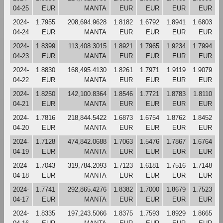
04-25
EUR
MANTA
EUR
EUR
EUR
EUR
2024-
1.7955
208,694.9628
1.8182
1.6792
1.8941
1.6803
04-24
EUR
MANTA
EUR
EUR
EUR
EUR
2024-
1.8399
113,408.3015
1.8921
1.7965
1.9234
1.7994
04-23
EUR
MANTA
EUR
EUR
EUR
EUR
2024-
1.8830
168,495.4130
1.8261
1.7971
1.9119
1.9079
04-22
EUR
MANTA
EUR
EUR
EUR
EUR
2024-
1.8250
142,100.8364
1.8546
1.7721
1.8783
1.8110
04-21
EUR
MANTA
EUR
EUR
EUR
EUR
2024-
1.7816
218,844.5422
1.6873
1.6754
1.8762
1.8452
04-20
EUR
MANTA
EUR
EUR
EUR
EUR
2024-
1.7128
474,842.0688
1.7063
1.5476
1.7867
1.6764
04-19
EUR
MANTA
EUR
EUR
EUR
EUR
2024-
1.7043
319,784.2093
1.7123
1.6181
1.7516
1.7148
04-18
EUR
MANTA
EUR
EUR
EUR
EUR
2024-
1.7741
292,865.4276
1.8382
1.7000
1.8679
1.7523
04-17
EUR
MANTA
EUR
EUR
EUR
EUR
2024-
1.8335
197,243.5066
1.8375
1.7593
1.8929
1.8665