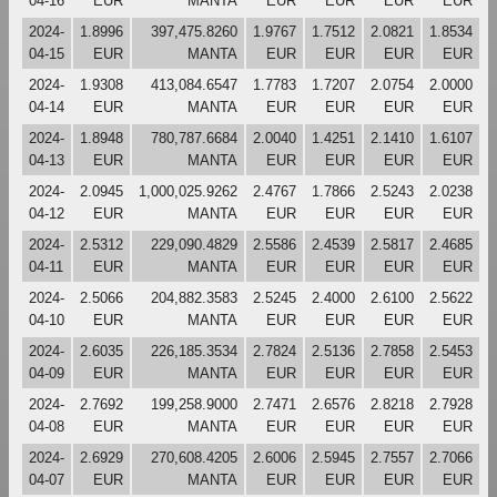
04-16
EUR
MANTA
EUR
EUR
EUR
EUR
2024-
1.8996
397,475.8260
1.9767
1.7512
2.0821
1.8534
04-15
EUR
MANTA
EUR
EUR
EUR
EUR
2024-
1.9308
413,084.6547
1.7783
1.7207
2.0754
2.0000
04-14
EUR
MANTA
EUR
EUR
EUR
EUR
2024-
1.8948
780,787.6684
2.0040
1.4251
2.1410
1.6107
04-13
EUR
MANTA
EUR
EUR
EUR
EUR
2024-
2.0945
1,000,025.9262
2.4767
1.7866
2.5243
2.0238
04-12
EUR
MANTA
EUR
EUR
EUR
EUR
2024-
2.5312
229,090.4829
2.5586
2.4539
2.5817
2.4685
04-11
EUR
MANTA
EUR
EUR
EUR
EUR
2024-
2.5066
204,882.3583
2.5245
2.4000
2.6100
2.5622
04-10
EUR
MANTA
EUR
EUR
EUR
EUR
2024-
2.6035
226,185.3534
2.7824
2.5136
2.7858
2.5453
04-09
EUR
MANTA
EUR
EUR
EUR
EUR
2024-
2.7692
199,258.9000
2.7471
2.6576
2.8218
2.7928
04-08
EUR
MANTA
EUR
EUR
EUR
EUR
2024-
2.6929
270,608.4205
2.6006
2.5945
2.7557
2.7066
04-07
EUR
MANTA
EUR
EUR
EUR
EUR