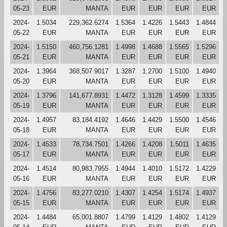
05-23
EUR
MANTA
EUR
EUR
EUR
EUR
2024-
1.5034
229,362.6274
1.5364
1.4226
1.5443
1.4844
05-22
EUR
MANTA
EUR
EUR
EUR
EUR
2024-
1.5150
460,756.1281
1.4998
1.4688
1.5565
1.5296
05-21
EUR
MANTA
EUR
EUR
EUR
EUR
2024-
1.3964
368,507.9017
1.3287
1.2700
1.5100
1.4940
05-20
EUR
MANTA
EUR
EUR
EUR
EUR
2024-
1.3796
141,677.8931
1.4472
1.3128
1.4599
1.3335
05-19
EUR
MANTA
EUR
EUR
EUR
EUR
2024-
1.4957
83,184.4192
1.4646
1.4429
1.5500
1.4546
05-18
EUR
MANTA
EUR
EUR
EUR
EUR
2024-
1.4533
78,734.7501
1.4266
1.4208
1.5011
1.4635
05-17
EUR
MANTA
EUR
EUR
EUR
EUR
2024-
1.4514
80,983.7955
1.4944
1.4010
1.5172
1.4229
05-16
EUR
MANTA
EUR
EUR
EUR
EUR
2024-
1.4756
83,277.0210
1.4307
1.4254
1.5174
1.4937
05-15
EUR
MANTA
EUR
EUR
EUR
EUR
2024-
1.4484
65,001.8807
1.4799
1.4129
1.4802
1.4129