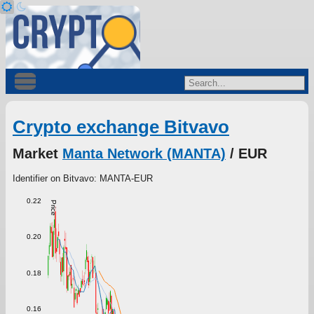
Crypto exchange Bitvavo
Market
Manta Network (MANTA)
/ EUR
Identifier on Bitvavo: MANTA-EUR
0.22
Price
0.20
0.18
0.16