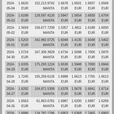
2024-
1.6620
152,213.9742
1.6678
1.6501
1.6937
1.6569
05-04
EUR
MANTA
EUR
EUR
EUR
EUR
2024-
1.6199
129,597.4126
1.5947
1.5654
1.6830
1.6704
05-03
EUR
MANTA
EUR
EUR
EUR
EUR
2024-
1.5659
159,677.7209
1.5357
1.4811
1.6189
1.6050
05-02
EUR
MANTA
EUR
EUR
EUR
EUR
2024-
1.5203
342,992.0725
1.6048
1.4135
1.6048
1.5402
05-01
EUR
MANTA
EUR
EUR
EUR
EUR
2024-
1.5724
167,309.3929
1.6734
1.5098
1.7000
1.5970
04-30
EUR
MANTA
EUR
EUR
EUR
EUR
2024-
1.6335
175,293.1224
1.6530
1.5948
1.7000
1.6944
04-29
EUR
MANTA
EUR
EUR
EUR
EUR
2024-
1.7245
155,259.6126
1.6998
1.6613
1.7765
1.6613
04-28
EUR
MANTA
EUR
EUR
EUR
EUR
2024-
1.6292
104,871.5308
1.6378
1.5678
1.6841
1.6714
04-27
EUR
MANTA
EUR
EUR
EUR
EUR
2024-
1.6563
61,863.6781
1.6987
1.6200
1.6987
1.6269
04-26
EUR
MANTA
EUR
EUR
EUR
EUR
2024-
1.6896
124,782.1786
1.6953
1.6368
1.7465
1.6993