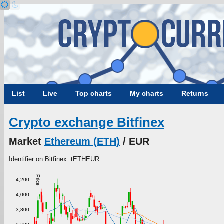
List
Live
Top charts
My charts
Returns
Crypto exchange Bitfinex
Market
Ethereum (ETH)
/ EUR
Identifier on Bitfinex: tETHEUR
Price
4,200
4,000
3,800