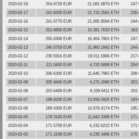
2020-02-18
254.8729 EUR
21,081.0879 ETH
247
2020-02-17
242.8200 EUR
21,732.2581 ETH
238
2020-02-16
241.8770 EUR
21,085.8094 ETH
244
2020-02-15
253.8850 EUR
15,381.7033 ETH
263
2020-02-14
255.0300 EUR
16,464.7901 ETH
247
2020-02-13
246.0759 EUR
21,960.1842 ETH
244
2020-02-12
230.5916 EUR
19,011.5996 ETH
217
2020-02-11
211.0400 EUR
4,720.5899 ETH
204
2020-02-10
206.6300 EUR
11,646.7965 ETH
208
2020-02-09
205.9400 EUR
4,276.2890 ETH
203
2020-02-08
203.6409 EUR
8,109.6411 ETH
203
2020-02-07
198.8200 EUR
13,939.5925 ETH
193
2020-02-06
189.4300 EUR
10,978.4174 ETH
185
2020-02-05
178.3100 EUR
11,642.3399 ETH
171
2020-02-04
171.5700 EUR
6,232.6222 ETH
171
2020-02-03
171.1638 EUR
6,235.3496 ETH
170