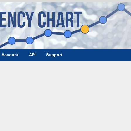
Account
API
Support