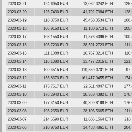
2020-03-21
124.6950 EUR
13,062.3242 ETH
125
2020-03-20
126.7430 EUR
41,792.7384 ETH
128
2020-03-19
118.3750 EUR
45,458.3534 ETH
108
2020-03-18
106.9150 EUR
11,180.6713 ETH
105
2020-03-17
103.1550 EUR
11,376.4096 ETH
100
2020-03-16
105.7200 EUR
38,591.2723 ETH
111
2020-03-15
111.1088 EUR
16,767.3214 ETH
110
2020-03-14
116.1080 EUR
13,477.2015 ETH
121
2020-03-13
109.4515 EUR
119,859.0701 ETH
97
2020-03-12
135.8670 EUR
161,417.9455 ETH
174
2020-03-11
175.7517 EUR
22,511.4847 ETH
177
2020-03-10
178.2940 EUR
18,959.4392 ETH
178
2020-03-09
177.4150 EUR
40,399.8169 ETH
176
2020-03-08
193.2650 EUR
28,106.5665 ETH
211
2020-03-07
214.6590 EUR
11,686.1564 ETH
218
2020-03-06
210.9750 EUR
14,438.4861 ETH
204