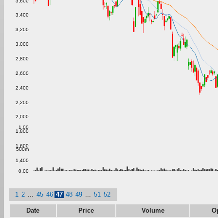
3,600
3,400
3,200
3,000
2,800
2,600
2,400
2,200
2,000
1.00
1,800
1,600
500m
1,400
0.00
1
2
...
45
46
47
48
49
...
51
52
Date
Price
Volume
O