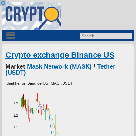
Crypto exchange Binance US
Market
Mask Network (MASK)
/
Tether
(USDT)
Identifier on Binance US: MASKUSDT
Price
1.3
1.2
1.1