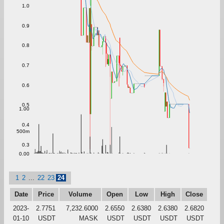
1.0
0.9
0.8
0.7
0.6
0.5
1.00
0.4
500m
0.3
0.00
1
2
...
22
23
24
Date
Price
Volume
Open
Low
High
Close
2023-
2.7751
7,232.6000
2.6550
2.6380
2.6380
2.6820
01-10
USDT
MASK
USDT
USDT
USDT
USDT