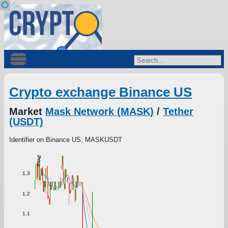
Crypto exchange Binance US
Market
Mask Network (MASK)
/
Tether
(USDT)
Identifier on Binance US: MASKUSDT
Price
1.3
1.2
1.1