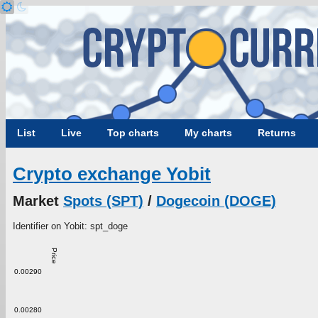
List
Live
Top charts
My charts
Returns
Crypto exchange Yobit
Market
Spots (SPT)
/
Dogecoin (DOGE)
Identifier on Yobit: spt_doge
Price
0.00290
0.00280