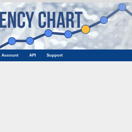
Account
API
Support