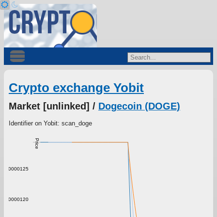
Crypto exchange Yobit
Market [unlinked] /
Dogecoin (DOGE)
Identifier on Yobit: scan_doge
Price
0.0000125
0.0000120