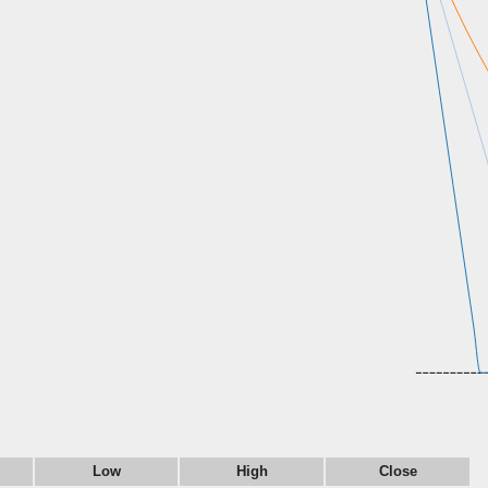
Low
High
Close