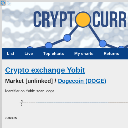
List
Live
Top charts
My charts
Returns
Crypto exchange Yobit
Market [unlinked] /
Dogecoin (DOGE)
Identifier on Yobit: scan_doge
Price
0.0000125