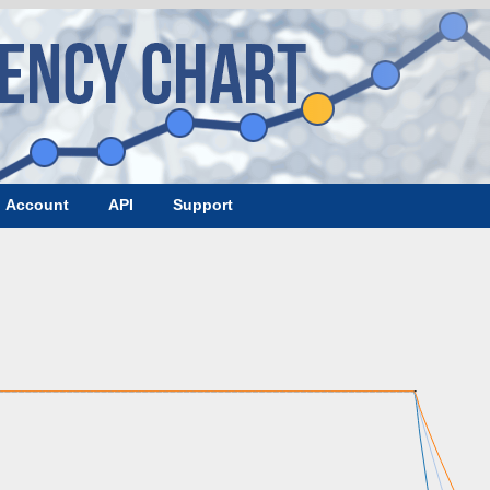
Account
API
Support