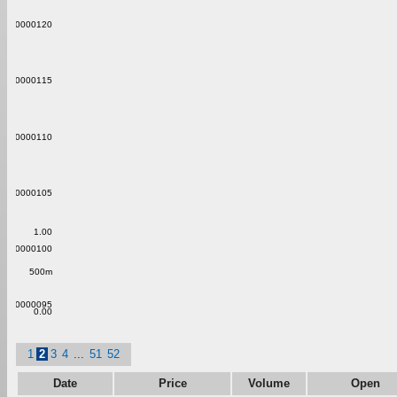
0.0000120
0.0000115
0.0000110
0.0000105
1.00
0.0000100
500m
0.0000095
0.00
1
2
3
4
...
51
52
Date
Price
Volume
Open