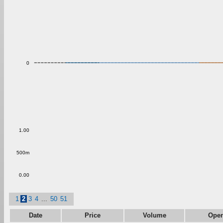
0
1.00
500m
0.00
1
2
3
4
...
50
51
Date
Price
Volume
Ope