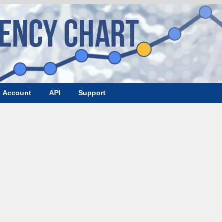
Account
API
Support