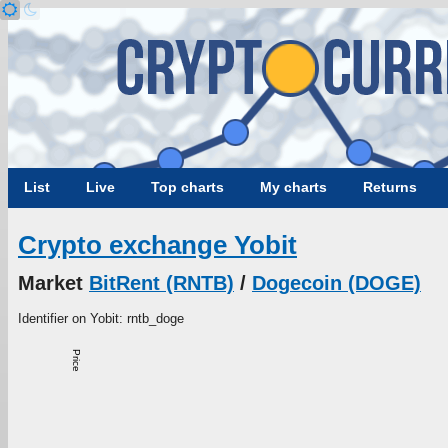
List
Live
Top charts
My charts
Returns
Crypto exchange Yobit
Market
BitRent (RNTB)
/
Dogecoin (DOGE)
Identifier on Yobit: rntb_doge
Price