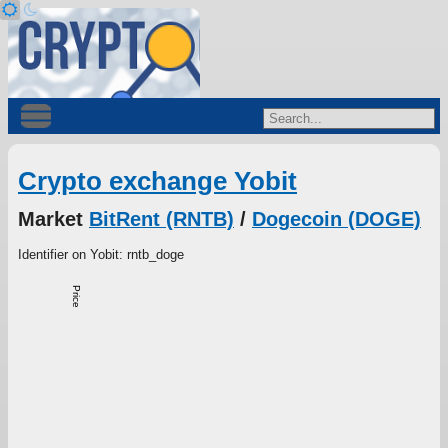
Crypto exchange Yobit
Market
BitRent (RNTB)
/
Dogecoin (DOGE)
Identifier on Yobit: rntb_doge
Price