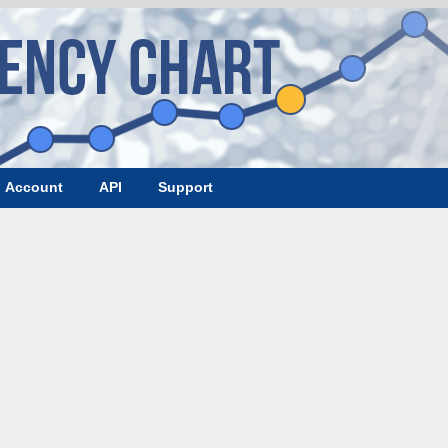
Account
API
Support