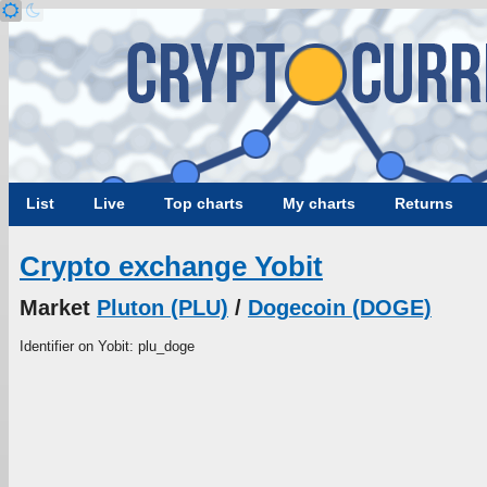
List
Live
Top charts
My charts
Returns
Crypto exchange Yobit
Market
Pluton (PLU)
/
Dogecoin (DOGE)
Identifier on Yobit: plu_doge