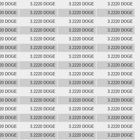
220 DOGE
3.2220 DOGE
3.2220 DOGE
3.2220 DOGE
220 DOGE
3.2220 DOGE
3.2220 DOGE
3.2220 DOGE
220 DOGE
3.2220 DOGE
3.2220 DOGE
3.2220 DOGE
220 DOGE
3.2220 DOGE
3.2220 DOGE
3.2220 DOGE
220 DOGE
3.2220 DOGE
3.2220 DOGE
3.2220 DOGE
220 DOGE
3.2220 DOGE
3.2220 DOGE
3.2220 DOGE
220 DOGE
3.2220 DOGE
3.2220 DOGE
3.2220 DOGE
220 DOGE
3.2220 DOGE
3.2220 DOGE
3.2220 DOGE
220 DOGE
3.2220 DOGE
3.2220 DOGE
3.2220 DOGE
220 DOGE
3.2220 DOGE
3.2220 DOGE
3.2220 DOGE
220 DOGE
3.2220 DOGE
3.2220 DOGE
3.2220 DOGE
220 DOGE
3.2220 DOGE
3.2220 DOGE
3.2220 DOGE
220 DOGE
3.2220 DOGE
3.2220 DOGE
3.2220 DOGE
220 DOGE
3.2220 DOGE
3.2220 DOGE
3.2220 DOGE
220 DOGE
3.2220 DOGE
3.2220 DOGE
3.2220 DOGE
220 DOGE
3.2220 DOGE
3.2220 DOGE
3.2220 DOGE