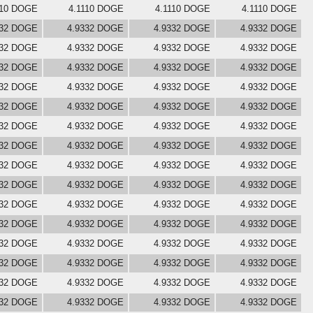
110 DOGE
4.1110 DOGE
4.1110 DOGE
4.1110 DOGE
332 DOGE
4.9332 DOGE
4.9332 DOGE
4.9332 DOGE
332 DOGE
4.9332 DOGE
4.9332 DOGE
4.9332 DOGE
332 DOGE
4.9332 DOGE
4.9332 DOGE
4.9332 DOGE
332 DOGE
4.9332 DOGE
4.9332 DOGE
4.9332 DOGE
332 DOGE
4.9332 DOGE
4.9332 DOGE
4.9332 DOGE
332 DOGE
4.9332 DOGE
4.9332 DOGE
4.9332 DOGE
332 DOGE
4.9332 DOGE
4.9332 DOGE
4.9332 DOGE
332 DOGE
4.9332 DOGE
4.9332 DOGE
4.9332 DOGE
332 DOGE
4.9332 DOGE
4.9332 DOGE
4.9332 DOGE
332 DOGE
4.9332 DOGE
4.9332 DOGE
4.9332 DOGE
332 DOGE
4.9332 DOGE
4.9332 DOGE
4.9332 DOGE
332 DOGE
4.9332 DOGE
4.9332 DOGE
4.9332 DOGE
332 DOGE
4.9332 DOGE
4.9332 DOGE
4.9332 DOGE
332 DOGE
4.9332 DOGE
4.9332 DOGE
4.9332 DOGE
332 DOGE
4.9332 DOGE
4.9332 DOGE
4.9332 DOGE