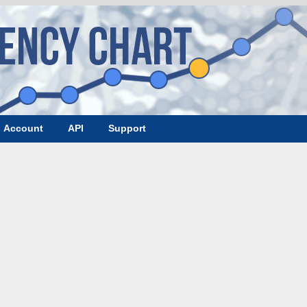
Account
API
Support