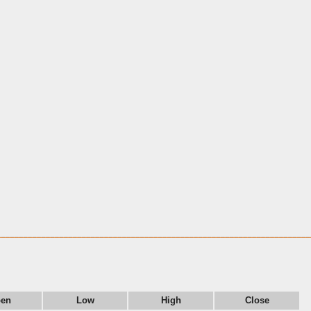
en
Low
High
Close