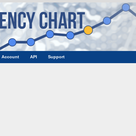
Account
API
Support