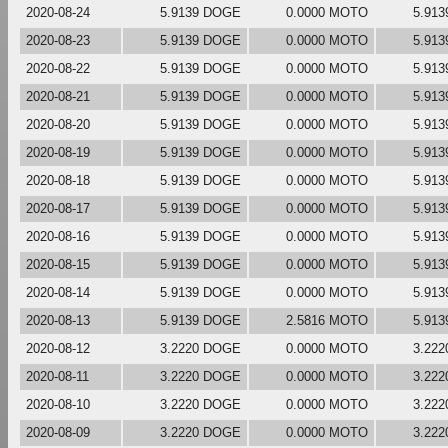
2020-08-24
5.9139 DOGE
0.0000 MOTO
5.91
2020-08-23
5.9139 DOGE
0.0000 MOTO
5.91
2020-08-22
5.9139 DOGE
0.0000 MOTO
5.91
2020-08-21
5.9139 DOGE
0.0000 MOTO
5.91
2020-08-20
5.9139 DOGE
0.0000 MOTO
5.91
2020-08-19
5.9139 DOGE
0.0000 MOTO
5.91
2020-08-18
5.9139 DOGE
0.0000 MOTO
5.91
2020-08-17
5.9139 DOGE
0.0000 MOTO
5.91
2020-08-16
5.9139 DOGE
0.0000 MOTO
5.91
2020-08-15
5.9139 DOGE
0.0000 MOTO
5.91
2020-08-14
5.9139 DOGE
0.0000 MOTO
5.91
2020-08-13
5.9139 DOGE
2.5816 MOTO
5.91
2020-08-12
3.2220 DOGE
0.0000 MOTO
3.22
2020-08-11
3.2220 DOGE
0.0000 MOTO
3.22
2020-08-10
3.2220 DOGE
0.0000 MOTO
3.22
2020-08-09
3.2220 DOGE
0.0000 MOTO
3.22