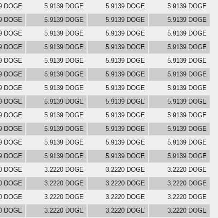
39 DOGE
5.9139 DOGE
5.9139 DOGE
5.9139 DOGE
39 DOGE
5.9139 DOGE
5.9139 DOGE
5.9139 DOGE
39 DOGE
5.9139 DOGE
5.9139 DOGE
5.9139 DOGE
39 DOGE
5.9139 DOGE
5.9139 DOGE
5.9139 DOGE
39 DOGE
5.9139 DOGE
5.9139 DOGE
5.9139 DOGE
39 DOGE
5.9139 DOGE
5.9139 DOGE
5.9139 DOGE
39 DOGE
5.9139 DOGE
5.9139 DOGE
5.9139 DOGE
39 DOGE
5.9139 DOGE
5.9139 DOGE
5.9139 DOGE
39 DOGE
5.9139 DOGE
5.9139 DOGE
5.9139 DOGE
39 DOGE
5.9139 DOGE
5.9139 DOGE
5.9139 DOGE
39 DOGE
5.9139 DOGE
5.9139 DOGE
5.9139 DOGE
39 DOGE
5.9139 DOGE
5.9139 DOGE
5.9139 DOGE
20 DOGE
3.2220 DOGE
3.2220 DOGE
3.2220 DOGE
20 DOGE
3.2220 DOGE
3.2220 DOGE
3.2220 DOGE
20 DOGE
3.2220 DOGE
3.2220 DOGE
3.2220 DOGE
20 DOGE
3.2220 DOGE
3.2220 DOGE
3.2220 DOGE