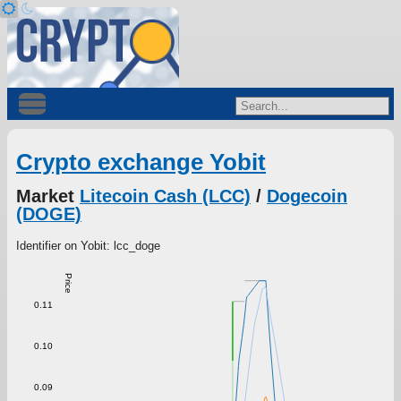
Crypto exchange Yobit
Market
Litecoin Cash (LCC)
/
Dogecoin
(DOGE)
Identifier on Yobit: lcc_doge
Price
0.11
0.10
0.09