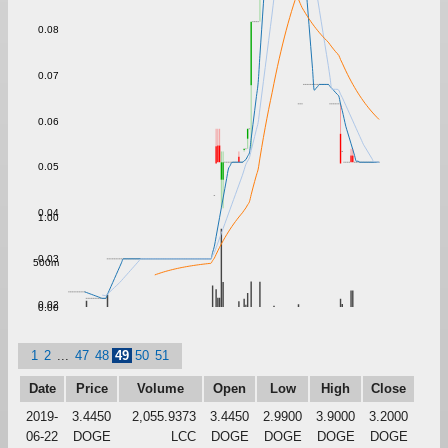
0.08
0.07
0.06
0.05
0.04
1.00
0.03
500m
0.02
0.00
1
2
...
47
48
49
50
51
Date
Price
Volume
Open
Low
High
Close
2019-
3.4450
2,055.9373
3.4450
2.9900
3.9000
3.2000
06-22
DOGE
LCC
DOGE
DOGE
DOGE
DOGE