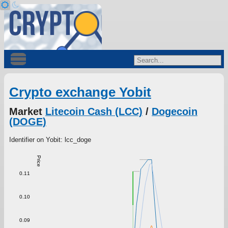
Crypto exchange Yobit
Market
Litecoin Cash (LCC)
/
Dogecoin
(DOGE)
Identifier on Yobit: lcc_doge
Price
0.11
0.10
0.09