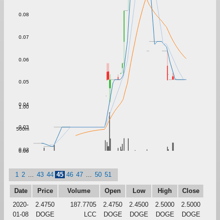
0.08
0.07
0.06
0.05
0.04
1.00
0.03
500m
0.02
0.00
1
2
...
43
44
45
46
47
...
50
51
Date
Price
Volume
Open
Low
High
Close
2020-
2.4750
187.7705
2.4750
2.4500
2.5000
2.5000
01-08
DOGE
LCC
DOGE
DOGE
DOGE
DOGE