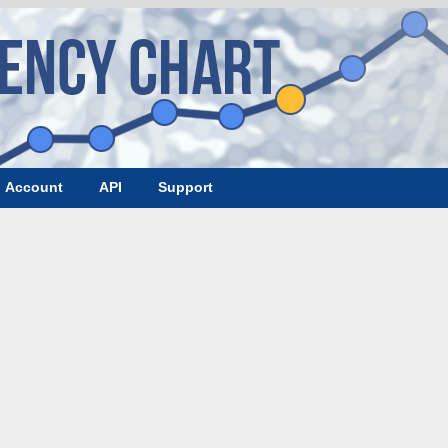
Account
API
Support