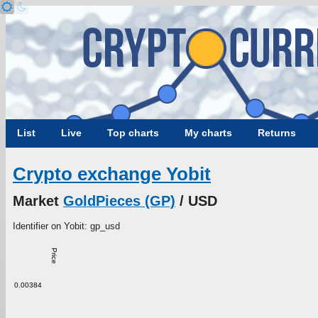
List
Live
Top charts
My charts
Returns
Crypto exchange Yobit
Market
GoldPieces (GP)
/ USD
Identifier on Yobit: gp_usd
Price
0.00384