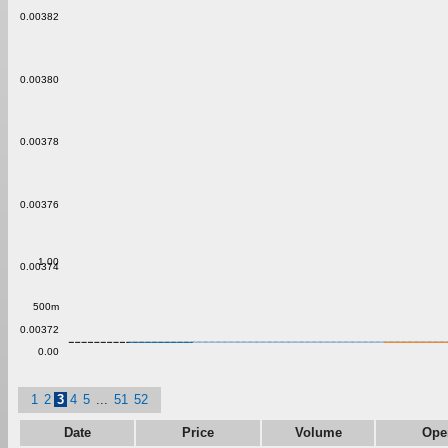
0.00382
0.00380
0.00378
0.00376
1.00
0.00374
500m
0.00372
0.00
1
2
3
4
5
...
51
52
Date
Price
Volume
Ope