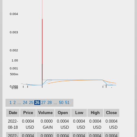
0.004
0.003
0.002
1.00
0.001
500m
0.000
0.00
1
2
...
24
25
26
27
28
...
50
51
Date
Price
Volume
Open
Low
High
Close
2022-
0.0004
0.0000
0.0004
0.0004
0.0004
0.0004
08-18
USD
GAIN
USD
USD
USD
USD
2022-
0.0004
0.0000
0.0004
0.0004
0.0004
0.0004