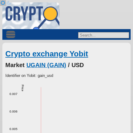
Crypto exchange Yobit
Market
UGAIN (GAIN)
/ USD
Identifier on Yobit: gain_usd
Price
0.007
0.006
0.005