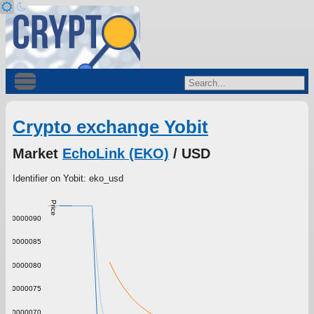
Crypto exchange Yobit
Market
EchoLink (EKO)
/ USD
Identifier on Yobit: eko_usd
Price
0.0000090
0.0000085
0.0000080
0.0000075
0.0000070