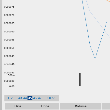
0.0000075
0.0000070
0.0000065
0.0000060
0.0000055
0.0000050
0.0000045
1.00
0.0000040
0.0000035
500m
0.0000030
0.00
1
2
...
43
44
45
46
47
...
50
51
Date
Price
Volume