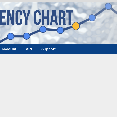
Account
API
Support