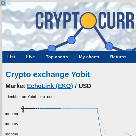
List
Live
Top charts
My charts
Returns
Crypto exchange Yobit
Market
EchoLink (EKO)
/ USD
Identifier on Yobit: eko_usd
Price
0.0000090
0.0000085
0.0000080