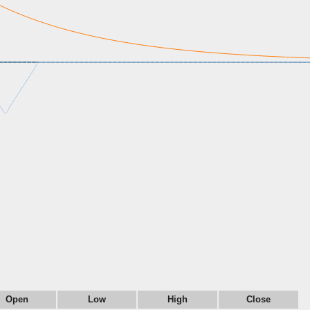
Open
Low
High
Close