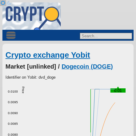
Crypto exchange Yobit
Market [unlinked] /
Dogecoin (DOGE)
Identifier on Yobit: dvd_doge
Price
0.01
0.0100
0.0095
0.0090
0.0085
0.0080