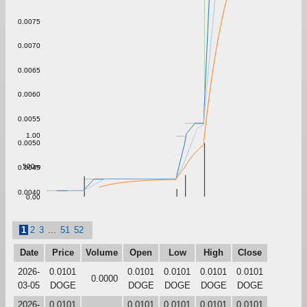
0.0075
0.0070
0.0065
0.0060
0.0055
1.00
0.0050
500m
0.0045
0.0040
0.00
1
2
3
...
51
52
Date
Price
Volume
Open
Low
High
Close
2026-
0.0101
0.0101
0.0101
0.0101
0.0101
0.0000
03-05
DOGE
DOGE
DOGE
DOGE
DOGE
2026-
0.0101
0.0101
0.0101
0.0101
0.0101