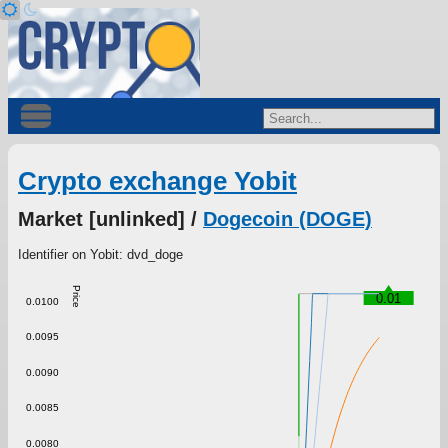
Crypto exchange Yobit
Market [unlinked] /
Dogecoin (DOGE)
Identifier on Yobit: dvd_doge
Price
0.01
0.0100
0.0095
0.0090
0.0085
0.0080