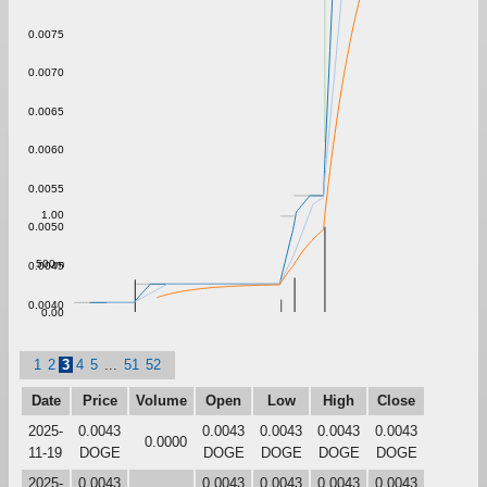
0.0075
0.0070
0.0065
0.0060
0.0055
1.00
0.0050
500m
0.0045
0.0040
0.00
1
2
3
4
5
...
51
52
Date
Price
Volume
Open
Low
High
Close
2025-
0.0043
0.0043
0.0043
0.0043
0.0043
0.0000
11-19
DOGE
DOGE
DOGE
DOGE
DOGE
2025-
0.0043
0.0043
0.0043
0.0043
0.0043