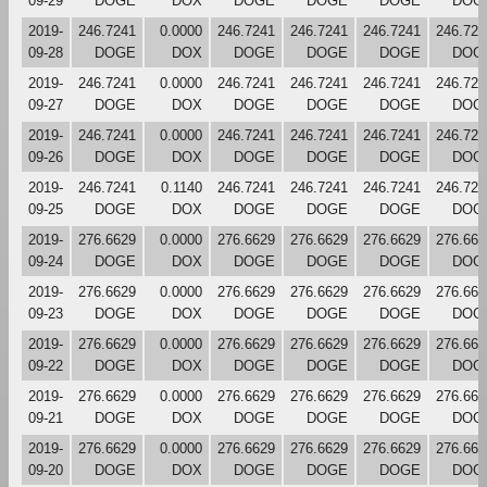
09-29
DOGE
DOX
DOGE
DOGE
DOGE
DOG
2019-
246.7241
0.0000
246.7241
246.7241
246.7241
246.724
09-28
DOGE
DOX
DOGE
DOGE
DOGE
DOG
2019-
246.7241
0.0000
246.7241
246.7241
246.7241
246.724
09-27
DOGE
DOX
DOGE
DOGE
DOGE
DOG
2019-
246.7241
0.0000
246.7241
246.7241
246.7241
246.724
09-26
DOGE
DOX
DOGE
DOGE
DOGE
DOG
2019-
246.7241
0.1140
246.7241
246.7241
246.7241
246.724
09-25
DOGE
DOX
DOGE
DOGE
DOGE
DOG
2019-
276.6629
0.0000
276.6629
276.6629
276.6629
276.662
09-24
DOGE
DOX
DOGE
DOGE
DOGE
DOG
2019-
276.6629
0.0000
276.6629
276.6629
276.6629
276.662
09-23
DOGE
DOX
DOGE
DOGE
DOGE
DOG
2019-
276.6629
0.0000
276.6629
276.6629
276.6629
276.662
09-22
DOGE
DOX
DOGE
DOGE
DOGE
DOG
2019-
276.6629
0.0000
276.6629
276.6629
276.6629
276.662
09-21
DOGE
DOX
DOGE
DOGE
DOGE
DOG
2019-
276.6629
0.0000
276.6629
276.6629
276.6629
276.662
09-20
DOGE
DOX
DOGE
DOGE
DOGE
DOG