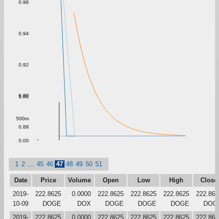
0.96
0.94
0.92
0.90
1.00
500m
0.88
0.00
1
2
...
45
46
47
48
49
50
51
Date
Price
Volume
Open
Low
High
Close
2019-
222.8625
0.0000
222.8625
222.8625
222.8625
222.862
10-09
DOGE
DOX
DOGE
DOGE
DOGE
DOG
2019-
222.8625
0.0000
222.8625
222.8625
222.8625
222.862