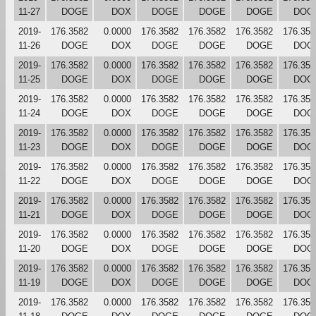
11-27
DOGE
DOX
DOGE
DOGE
DOGE
DOG
2019-
176.3582
0.0000
176.3582
176.3582
176.3582
176.358
11-26
DOGE
DOX
DOGE
DOGE
DOGE
DOG
2019-
176.3582
0.0000
176.3582
176.3582
176.3582
176.358
11-25
DOGE
DOX
DOGE
DOGE
DOGE
DOG
2019-
176.3582
0.0000
176.3582
176.3582
176.3582
176.358
11-24
DOGE
DOX
DOGE
DOGE
DOGE
DOG
2019-
176.3582
0.0000
176.3582
176.3582
176.3582
176.358
11-23
DOGE
DOX
DOGE
DOGE
DOGE
DOG
2019-
176.3582
0.0000
176.3582
176.3582
176.3582
176.358
11-22
DOGE
DOX
DOGE
DOGE
DOGE
DOG
2019-
176.3582
0.0000
176.3582
176.3582
176.3582
176.358
11-21
DOGE
DOX
DOGE
DOGE
DOGE
DOG
2019-
176.3582
0.0000
176.3582
176.3582
176.3582
176.358
11-20
DOGE
DOX
DOGE
DOGE
DOGE
DOG
2019-
176.3582
0.0000
176.3582
176.3582
176.3582
176.358
11-19
DOGE
DOX
DOGE
DOGE
DOGE
DOG
2019-
176.3582
0.0000
176.3582
176.3582
176.3582
176.358